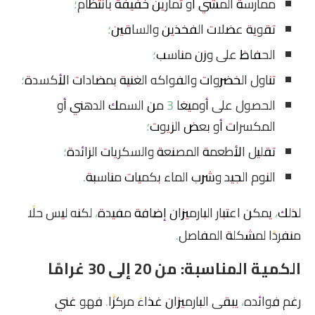
ممارسة المشي أو تمارين خفيفة بانتظام؛
تقوية عضلات الفخذين والساقين؛
الحفاظ على وزن مناسب؛
تناول الخضروات والفواكه الغنية بمضادات الأكسدة؛
الحصول على أوميغا 3 من السمك الدهني أو
المكسرات أو بعض الزيوت؛
تقليل الأطعمة المصنعة والسكريات الزائدة؛
النوم الجيد وشرب الماء بكميات مناسبة.
لذلك، يمكن اعتبار البارميزان إضافة مفيدة، لكنه ليس حلًا
منفردًا لمشكلة المفاصل.
الكمية المناسبة: من 20 إلى 30 غرامًا
رغم فوائده، يبقى البارميزان غذاءً مركزًا. فهو غني