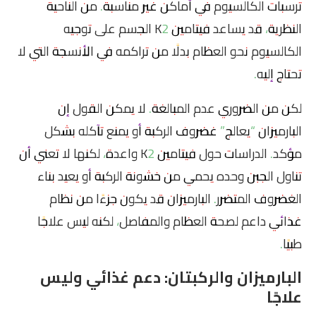
ترسبات الكالسيوم في أماكن غير مناسبة. من الناحية
النظرية، قد يساعد فيتامين K2 الجسم على توجيه
الكالسيوم نحو العظام بدلًا من تراكمه في الأنسجة التي لا
تحتاج إليه.
لكن من الضروري عدم المبالغة. لا يمكن القول إن
البارميزان “يعالج” غضروف الركبة أو يمنع تآكله بشكل
مؤكد. الدراسات حول فيتامين K2 واعدة، لكنها لا تعني أن
تناول الجبن وحده يحمي من خشونة الركبة أو يعيد بناء
الغضروف المتضرر. البارميزان قد يكون جزءًا من نظام
غذائي داعم لصحة العظام والمفاصل، لكنه ليس علاجًا
طبيًا.
البارميزان والركبتان: دعم غذائي وليس
علاجًا