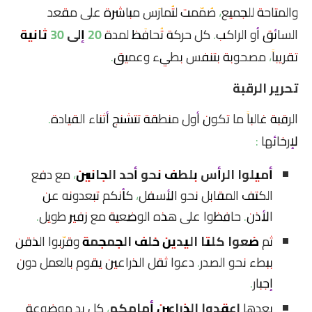
والمتاحة للجميع، صُمّمت لتُمارَس مباشرة على مقعد
السائق أو الراكب. كل حركة تُحافَظ لمدة
20 إلى 30 ثانية
تقريباً، مصحوبة بتنفس بطيء وعميق.
تحرير الرقبة
الرقبة غالباً ما تكون أول منطقة تتشنج أثناء القيادة.
لإرخائها :
أميلوا الرأس بلطف نحو أحد الجانبين
، مع دفع
الكتف المقابل نحو الأسفل، كأنكم تبعدونه عن
الأذن. حافظوا على هذه الوضعية مع زفير طويل.
ثم
ضعوا كلتا اليدين خلف الجمجمة
وقرّبوا الذقن
ببطء نحو الصدر. دعوا ثقل الذراعين يقوم بالعمل دون
إجبار.
بعدها
اعقدوا الذراعين أمامكم
، كل يد موضوعة