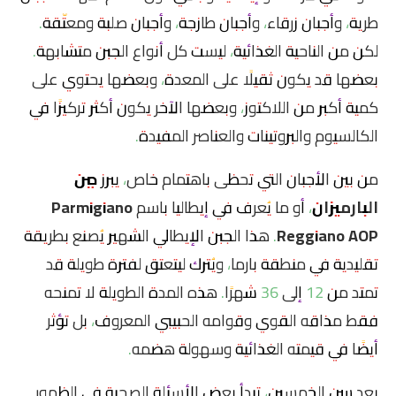
طرية، وأجبان زرقاء، وأجبان طازجة، وأجبان صلبة ومعتّقة.
لكن من الناحية الغذائية، ليست كل أنواع الجبن متشابهة.
بعضها قد يكون ثقيلًا على المعدة، وبعضها يحتوي على
كمية أكبر من اللاكتوز، وبعضها الآخر يكون أكثر تركيزًا في
الكالسيوم والبروتينات والعناصر المفيدة.
من بين الأجبان التي تحظى باهتمام خاص، يبرز
جبن
البارميزان
، أو ما يُعرف في إيطاليا باسم
Parmigiano
Reggiano AOP
. هذا الجبن الإيطالي الشهير يُصنع بطريقة
تقليدية في منطقة بارما، ويُترك ليتعتق لفترة طويلة قد
تمتد من 12 إلى 36 شهرًا. هذه المدة الطويلة لا تمنحه
فقط مذاقه القوي وقوامه الحبيبي المعروف، بل تؤثر
أيضًا في قيمته الغذائية وسهولة هضمه.
بعد سن الخمسين، تبدأ بعض الأسئلة الصحية في الظهور