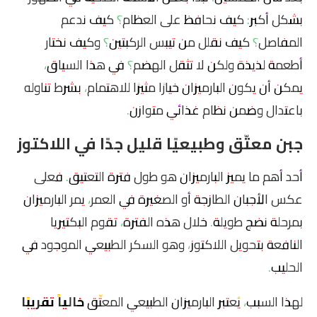
بشكل أكبر: كيف نحافظ على العظام؟ كيف ندعم
المفاصل؟ كيف نقلل من تيبس الركبتين؟ وكيف نختار
أطعمة لذيذة ولكن لا تثقل الهضم؟ في هذا السياق،
يمكن أن يكون البارميزان خيارًا مثيرًا للاهتمام، بشرط تناوله
باعتدال وضمن نظام غذائي متوازن.
جبن معتّق وطبيعيًا قليل جدًا في اللاكتوز
أحد أهم ما يميز البارميزان هو طول فترة التعتيق. فعلى
عكس الأجبان الطازجة أو الصغيرة في العمر، يمر البارميزان
بمرحلة نضج طويلة. خلال هذه الفترة، تقوم البكتيريا
النافعة بتحويل اللاكتوز، وهو السكر الطبيعي الموجود في
الحليب.
لهذا السبب، يُعتبر البارميزان الطبيعي المعتّق
خالياً تقريبًا