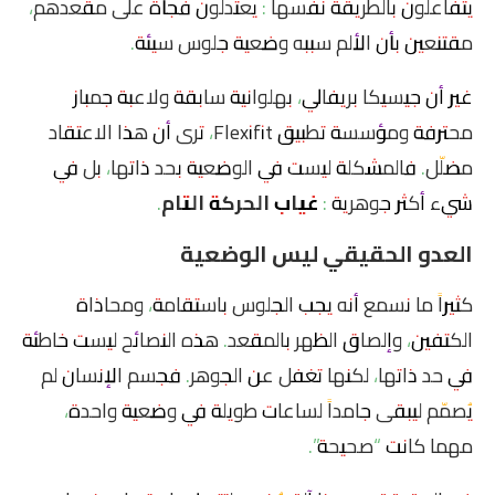
يتفاعلون بالطريقة نفسها : يعتدلون فجأة على مقعدهم،
مقتنعين بأن الألم سببه وضعية جلوس سيئة.
غير أن جيسيكا بريفالي، بهلوانية سابقة ولاعبة جمباز
محترفة ومؤسسة تطبيق Flexifit، ترى أن هذا الاعتقاد
مضلّل. فالمشكلة ليست في الوضعية بحد ذاتها، بل في
شيء أكثر جوهرية :
غياب الحركة التام
.
العدو الحقيقي ليس الوضعية
كثيراً ما نسمع أنه يجب الجلوس باستقامة، ومحاذاة
الكتفين، وإلصاق الظهر بالمقعد. هذه النصائح ليست خاطئة
في حد ذاتها، لكنها تغفل عن الجوهر. فجسم الإنسان لم
يُصمّم ليبقى جامداً لساعات طويلة في وضعية واحدة،
مهما كانت “صحيحة”.