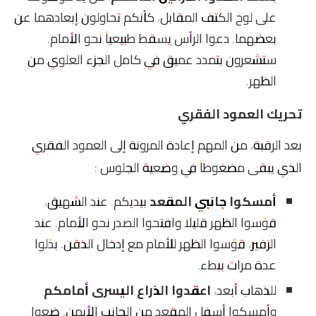
على لوح الكتف المقابل، كأنكم تحاولون إبعادهما عن
بعضهما. دعوا الرأس يسقط طبيعياً نحو الأمام.
ستشعرون بتمدد عميق في كامل الجزء العلوي من
الظهر.
تحريك العمود الفقري
بعد الرقبة، من المهم إعادة المرونة إلى العمود الفقري
الذي يبقى مضغوطاً في وضعية الجلوس :
أمسكوا جانبي المقعد
بيديكم. عند الشهيق،
قوّسوا الظهر قليلاً وافتحوا الصدر نحو الأمام. عند
الزفير، قوّسوا الظهر للأمام مع إدخال الذقن. بدّلوا
عدة مرات ببطء.
للذهاب أبعد،
اعقدوا الذراع اليسرى أمامكم
وأمسكوا أسفل المقعد من الجانب الأيمن. ضعوا