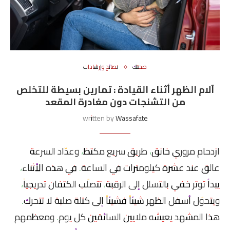
صحتك
نصائح وإرشادات
آلام الظهر أثناء القيادة : تمارين بسيطة للتخلص
من التشنجات دون مغادرة المقعد
written by
Wassafate
ازدحام مروري خانق، طريق سريع مكتظ، وعدّاد السرعة
عالق عند عشرة كيلومترات في الساعة. في هذه الأثناء،
يبدأ توتر خفي بالتسلل إلى الرقبة، تتصلّب الكتفان تدريجياً،
ويتحوّل أسفل الظهر شيئاً فشيئاً إلى كتلة صلبة لا تتحرك.
هذا المشهد يعيشه ملايين السائقين كل يوم. ومعظمهم