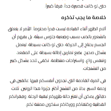
حتى لو كانت قصيرة جداً، فرقاً كبيراً.
خلاصة ما يجب تذكره
آلام الظهر أثناء القيادة ليست قدراً محتوماً. الأمر لا يتعلق
بالشعور بالذنب بسبب وضعية جلوس سيئة، بل بفهم أن
الجسم يحتاج إلى الحركة، حتى لو كانت بسيطة، ليعمل
بشكل صحيح. بضع تمارين إطالة بسيطة على المقعد،
وتنفس واعٍ، واستراحات منتظمة، تكفي للحد بشكل كبير
من التشنجات.
في المرة القادمة التي تجدون أنفسكم فيها عالقين في
زحمة السير، بدلاً من التشنج أكثر، جرّبوا هذا الروتين. ثلاث
دقائق يمكن أن تغيّر حالة ظهركم لبقية الرحلة. وفقراتكم
القطنية وكتفاكم ووركاكم ستكون ممتنة لكم.