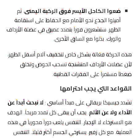
ضعوا الكاحل الأيسر فوق الركبة اليمنى
، ثم
أميلوا الجذع نحو الأمام مع الحفاظ على استقامة
الظهر. ستشعرون فوراً بتمدد عميق في عضلة الأرداف
والورك. بدّلوا مع الساق الأخرى.
هذه الحركة فعّالة بشكل خاص لتخفيف آلام أسفل الظهر،
لأن عضلات الأرداف المتشنجة تسحب الحوض وتخلق
ضغطاً مستمراً على الفقرات القطنية.
القواعد التي يجب احترامها
تشدد جيسيكا بريفالي على مبدأ أساسي :
لا نبحث أبداً عن
الأداء ولا عن الألم
. يجب أن يبقى كل تمدد مريحاً. الهدف
هو الاسترخاء لا الإجبار. التنفس يلعب دوراً محورياً في هذه
العملية. مع كل زفير، يسترخي الجسم أكثر قليلاً. التنفس