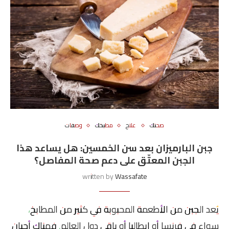
صحتك
علاج
مطبخك
وصفات
جبن البارميزان بعد سن الخمسين: هل يساعد هذا
الجبن المعتّق على دعم صحة المفاصل؟
written by
Wassafate
يُعد الجبن من الأطعمة المحبوبة في كثير من المطابخ،
سواء في فرنسا أو إيطاليا أو باقي دول العالم. فهناك أجبان