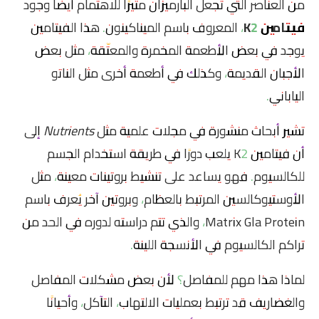
من العناصر التي تجعل البارميزان مثيرًا للاهتمام أيضًا وجود
فيتامين K2
، المعروف باسم الميناكينون. هذا الفيتامين
يوجد في بعض الأطعمة المخمرة والمعتّقة، مثل بعض
الأجبان القديمة، وكذلك في أطعمة أخرى مثل الناتو
الياباني.
تشير أبحاث منشورة في مجلات علمية مثل
Nutrients
إلى
أن فيتامين K2 يلعب دورًا في طريقة استخدام الجسم
للكالسيوم. فهو يساعد على تنشيط بروتينات معينة، مثل
الأوستيوكالسين المرتبط بالعظام، وبروتين آخر يُعرف باسم
Matrix Gla Protein، والذي تتم دراسته لدوره في الحد من
تراكم الكالسيوم في الأنسجة اللينة.
لماذا هذا مهم للمفاصل؟ لأن بعض مشكلات المفاصل
والغضاريف قد ترتبط بعمليات الالتهاب، التآكل، وأحيانًا