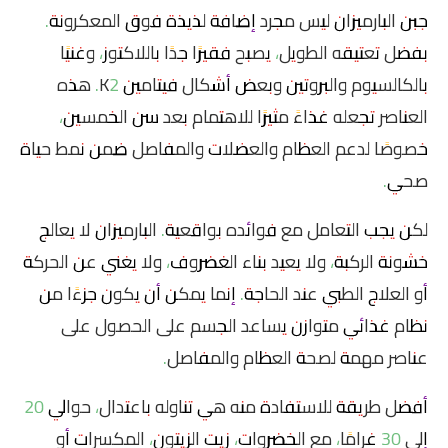
جبن البارميزان ليس مجرد إضافة لذيذة فوق المعكرونة.
بفضل تعتيقه الطويل، يصبح فقيرًا جدًا باللاكتوز، وغنيًا
بالكالسيوم والبروتين وبعض أشكال فيتامين K2. هذه
العناصر تجعله غذاءً مثيرًا للاهتمام بعد سن الخمسين،
خصوصًا لدعم العظام والعضلات والمفاصل ضمن نمط حياة
صحي.
لكن يجب التعامل مع فوائده بواقعية. البارميزان لا يعالج
خشونة الركبة، ولا يعيد بناء الغضروف، ولا يغني عن الحركة
أو العلاج الطبي عند الحاجة. إنما يمكن أن يكون جزءًا من
نظام غذائي متوازن يساعد الجسم على الحصول على
عناصر مهمة لصحة العظام والمفاصل.
أفضل طريقة للاستفادة منه هي تناوله باعتدال، حوالي 20
إلى 30 غرامًا، مع الخضروات، زيت الزيتون، المكسرات أو