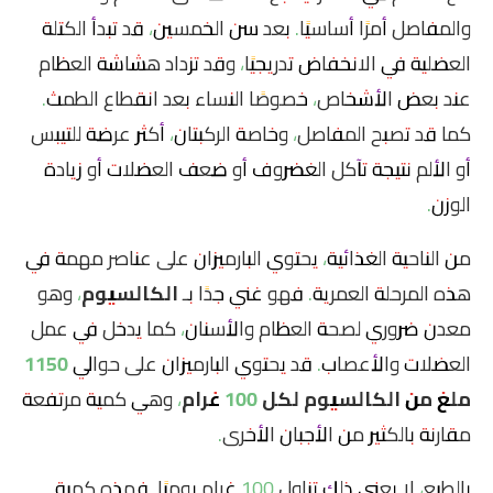
والمفاصل أمرًا أساسيًا. بعد سن الخمسين، قد تبدأ الكتلة
العضلية في الانخفاض تدريجيًا، وقد تزداد هشاشة العظام
عند بعض الأشخاص، خصوصًا النساء بعد انقطاع الطمث.
كما قد تصبح المفاصل، وخاصة الركبتان، أكثر عرضة للتيبس
أو الألم نتيجة تآكل الغضروف أو ضعف العضلات أو زيادة
الوزن.
من الناحية الغذائية، يحتوي البارميزان على عناصر مهمة في
هذه المرحلة العمرية. فهو غني جدًا بـ
الكالسيوم
، وهو
معدن ضروري لصحة العظام والأسنان، كما يدخل في عمل
العضلات والأعصاب. قد يحتوي البارميزان على حوالي
1150
ملغ من الكالسيوم لكل 100 غرام
، وهي كمية مرتفعة
مقارنة بالكثير من الأجبان الأخرى.
بالطبع، لا يعني ذلك تناول 100 غرام يوميًا. فهذه كمية