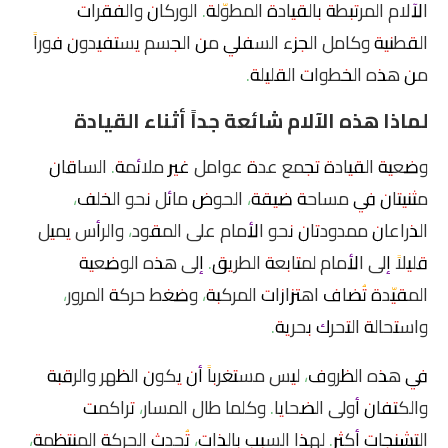
الآلام المرتبطة بالقيادة المطوّلة. الوركان والفقرات
القطنية وكامل الجزء السفلي من الجسم يستفيدون فوراً
من هذه الخطوات القليلة.
لماذا هذه الآلام شائعة جداً أثناء القيادة
وضعية القيادة تجمع عدة عوامل غير ملائمة. الساقان
مثنيتان في مساحة ضيقة، الحوض مائل نحو الخلف،
الذراعان ممدودتان نحو الأمام على المقود، والرأس يميل
قليلاً إلى الأمام لمتابعة الطريق. إلى هذه الوضعية
المقيّدة تُضاف اهتزازات المركبة، وضغط حركة المرور،
واستحالة التحرك بحرية.
في هذه الظروف، ليس مستغرباً أن يكون الظهر والرقبة
والكتفان أولى الضحايا. وكلما طال المسار، تراكمت
التشنجات أكثر. لهذا السبب بالذات، تُحدث الحركة المنتظمة،