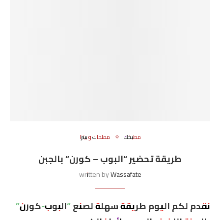
مطبخك
مملحات و بيتزا
طريقة تحضير “البوب – كورن” بالجبن
written by
Wassafate
نقدم لكم اليوم طريقة سهلة لصنع “البوب-كورن”