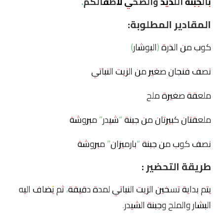
بالجبنة اللذيذ والصحي لأطفالكم.
المقادير المطلوبة:
كوب من الذرة (البوشار)
نصف فنجان صغير من الزيت النباتي
ملعقة صغيرة ملح
ملعقتان كبيرتان من جبنة “شيدر” مبروشة
نصف كوب من جبنة “بارميزان” مبروشة
طريقة التحضير :
يتم بداية تسخين الزيت النباتي لمدة دقيقة، ثم يُضاف اليه
البشار والملح وجبنة الشيدر.