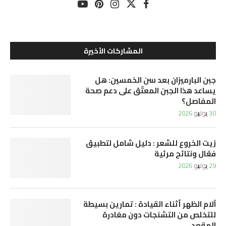
المشاركات الأخيرة
جبن البارميزان بعد سن الخمسين: هل
يساعد هذا الجبن المعتّق على دعم صحة
المفاصل؟
30 يوليو 2026
زيت الخروع للشعر : دليل شامل لتطبيق
فعّال ونتائج مرئية
29 يوليو 2026
آلام الظهر أثناء القيادة : تمارين بسيطة
للتخلص من التشنجات دون مغادرة
المقعد