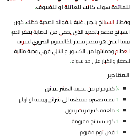
للمائدة سواء كانت للعائلة او للضيوف.
وفطائر
السبانخ
بالجبن غنية بالفوائد الصحية كذلك، كون
السبانخ مدعم بالحديد الذي يحمي من الاصابة بفقر الدم،
فيما الجبن هو مصدر ممتاز للكالسيوم الضروري ل
تقوية
العظام
وحمايتها من الكسور. وبالتالي فهي وجبة مثالية
للصغار والكبار على حد سواء.
المقادير
½ كيلوجرام من عجينة العشر دقائق
1 بصلة صغيرة مقطعة الى شرائح رقيقة او ارباع
3 ملعقة كبيرة زيت زيتون
1 كوب سبانخ مفرومة
1 فص ثوم مفروم