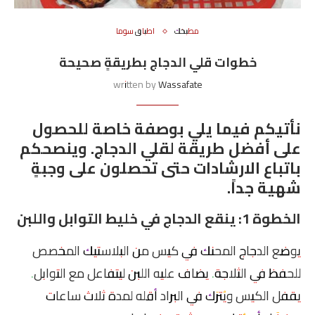
مطبخك
اطباق سوما
خطوات قلي الدجاج بطريقةٍ صحيحة
written by
Wassafate
نأتيكم فيما يلي بوصفة خاصة للحصول
على أفضل طريقة لقلي الدجاج. وينصحكم
باتباع الارشادات حتى تحصلون على وجبةٍ
شهية جداً.
الخطوة 1: ينقع الدجاج في خليط التوابل واللبن
يوضع الدجاج المحنك في كيس من البلاستيك المخصص
للحفظ في الثلاجة. يضاف عليه اللبن ليتفاعل مع التوابل.
يقفل الكيس ويُترَك في البراد أقله لمدة ثلاث ساعات