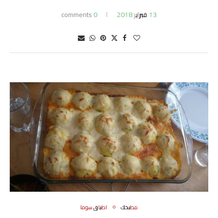
13 فبراير 2018
0 comments
مطبخك
اطباق سوما