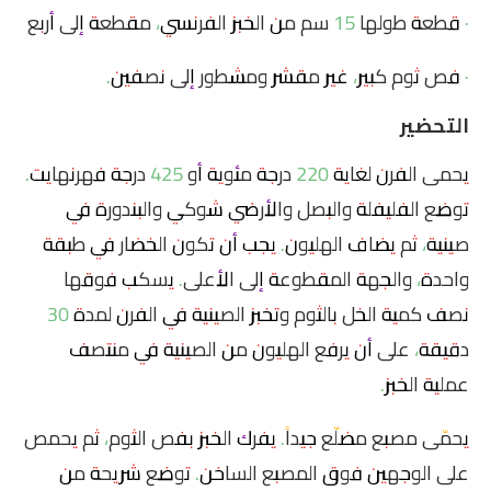
· قطعة طولها 15 سم من الخبز الفرنسي، مقطعة إلى أربع
· فص ثوم كبير، غير مقشر ومشطور إلى نصفين.
التحضير
يحمى الفرن لغاية 220 درجة مئوية أو 425 درجة فهرنهايت.
توضع الفليفلة والبصل والأرضي شوكي والبندورة في
صينية، ثم يضاف الهليون. يجب أن تكون الخضار في طبقة
واحدة، والجهة المقطوعة إلى الأعلى. يسكب فوقها
نصف كمية الخل بالثوم وتخبز الصينية في الفرن لمدة 30
دقيقة، على أن يرفع الهليون من الصينية في منتصف
عملية الخبز.
يحمّى مصبع مضلّع جيداً. يفرك الخبز بفص الثوم، ثم يحمص
على الوجهين فوق المصبع الساخن. توضع شريحة من