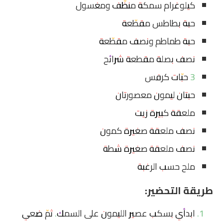
كيلوغرام سمكة منظّف ومغسول
حبة بطاطس مقطّعة
حبة طماطم ونصف مقطّعة
نصف بصلة مقطعة شرائح
3 حبّات كرفس
حبتان ليمون معصورتان
ملعقة كبيرة زيت
نصف ملعقة صغيرة كمون
نصف ملعقة صغيرة شطة
ملح حسب الرغبة
طريقة التحضير:
ابدأي بسكب عصير الليمون على السمك. ثمّ ضعي