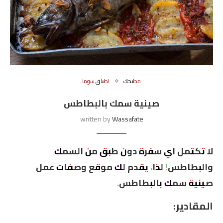
مطبخك
اطباق سوما
صينية سمك بالبطاطس
written by
Wassafate
لا تكتمل اي سفرة دون طبق من السمك
والبطاطس! لذا، يقدم لك موقع وصفات عمل
صينية سمك بالبطاطس.
المقادير: