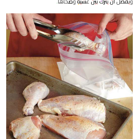
ويفضَل أن يُترك بين عشيةٍ وضحاها.