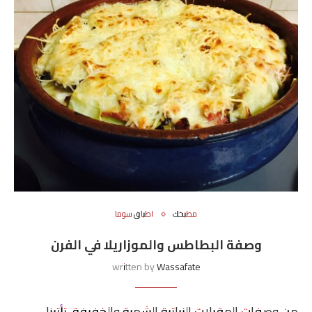
مطبخك
اطباق سوما
وصفة البطاطس والموزاريلا في الفرن
written by
Wassafate
من وصفات المقبلات النباتية الشهية والخفيفة، تأتينا