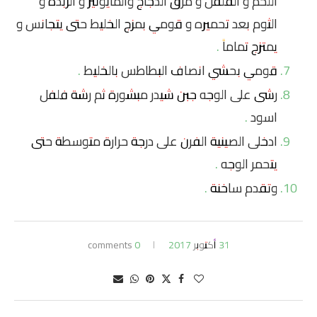
اللحم و الفلفل و مرق الدجاج والمايونيز و الزبدة و
الثوم بعد تحميره و قومي بمزج الخليط حتى يتجانس و
يمتزج تماماً .
قومي بحشي انصاف البطاطس بالخليط .
رشى على الوجه جبن شيدر مبشورة ثم رشة فلفل
اسود .
ادخلى الصينية الفرن على درجة حرارة متوسطة حتى
يتحمر الوجه .
وتقدم ساخنة .
31 أكتوبر 2017
0 comments