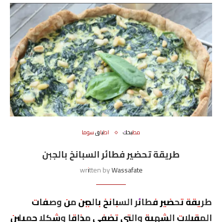
مطبخك
اطباق سوما
طريقة تحضير فطائر السبانخ بالجبن
written by
Wassafate
طريقة تحضير فطائر السبانخ بالجبن من وصفات
المقبلات الشهية والتي تضفي مذاقا وشكلا جميلين