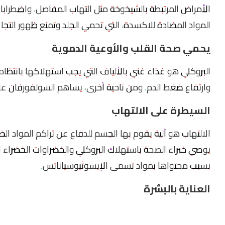
الأمراض المرتبطة بالشيخوخة مثل التهاب المفاصل، واضطرابات 
المواد المضادة للاكسدة، التي تحمي الجلد وتمنع ظهور التجاع
يحمي صحة القلب والأوعية الدموية
البروكلي هو غذاء غني بالألياف التي يجب استهلاكها بانتظا
وارتفاع ضغط الدم. ومن ناحية أخرى، يساهم السولفورفان عل
السيطرة على الالتهاب
الالتهاب هو آلية يقوم بها الجسم للدفاع عن تراكم المواد ا
يوصي خبراء الصحة باستهلاك البروكلي والخضراوات الخضراء ا
بسبب محتواها بمواد تسمى الإيسوثيوسياناتس.
العناية بالبشرة