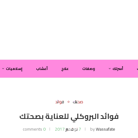
أسرتك
وصفات
علاج
أعشاب
إسلاميات
صحتك
فوائد
فوائد البروكلي للعناية بصحتك
Wassafate
by
7 نوفمبر 2017
0 comments