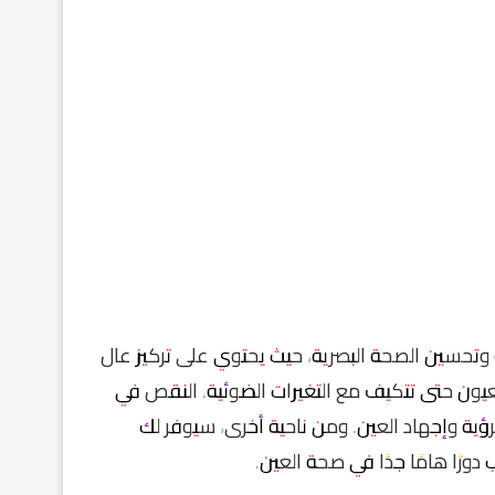
وتحسين الصحة البصرية، حيث يحتوي على تركيز عال
لمعروفة أيضا باسم فيتامين B2، اللازمة للعيون حتى تتكيف مع التغيرات الضوئية. النقص في
ية وإجهاد العين. ومن ناحية أخرى، سيوفر لك
 دورًا هامًا جدًا في صحة العين.