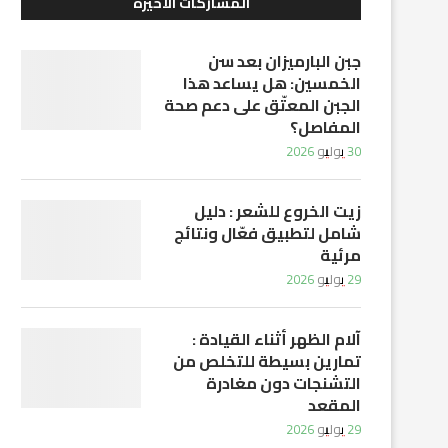
المشاركات الأخيرة
جبن البارميزان بعد سن
الخمسين: هل يساعد هذا
الجبن المعتّق على دعم صحة
المفاصل؟
30 يوليو 2026
زيت الخروع للشعر : دليل
شامل لتطبيق فعّال ونتائج
مرئية
29 يوليو 2026
آلام الظهر أثناء القيادة :
تمارين بسيطة للتخلص من
التشنجات دون مغادرة
المقعد
29 يوليو 2026