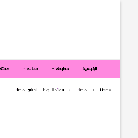
الرئيسية
مطبخك
جمالك
صحتك
Home
صحتك
فوائد البروكلي للعناية بصحتك