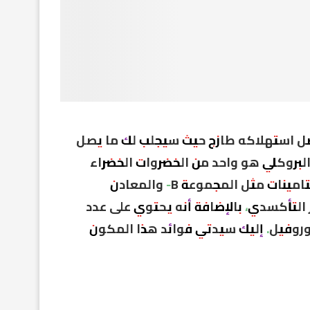
ل استهلاكه طازج حيث سيجلب لك ما يصل
1 من الكمية اليومية الموصى بها من فيتامين C. البروكلي هو واحد من الخضروات الخضراء
الأكثر شعبية في العالم، حيث يعتبر مصدر طبيعي للفيتامينات مثل المجموعة B- والمعادن
 التأكسدي، بالإضافة أنه يحتوي على عدد
لوروفيل. إليك سيدتي فوائد هذا المكون