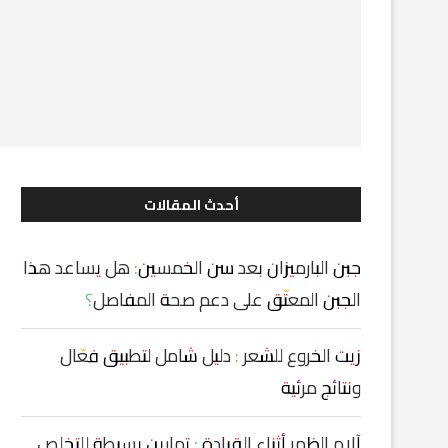
أحدث المقالات
جبن البارميزان بعد سن الخمسين: هل يساعد هذا
الجبن المعتّق على دعم صحة المفاصل؟
زيت الخروع للشعر : دليل شامل لتطبيق فعّال
ونتائج مرئية
آلام الظهر أثناء القيادة : تمارين بسيطة للتخلص