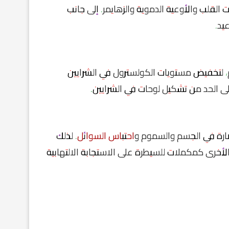
القلب والأوعية الدموية والزهايمر. إلى جانب
يد.
م، لتخفيض مستويات الكولسترول في الشرايين
ى الحد من تشكيل لوحات في الشرايين.
لضارة في الجسم والسموم و
احتباس السوائل
. لذلك
لأخرى كمكملات للسيطرة على الاستجابة الالتهابية